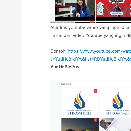
Atur link youtube video yang ingin di
link id dari video Youtube yang ingin d
Contoh:
https://www.youtube.com/wat
v=YudHcBIxlYw&list=RDYudHcBIxlYw&s
YudHcBIxlYw