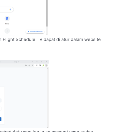
n Flight Schedule TV dapat di atur dalam website
tscheduletv.com log in ke account yang sudah