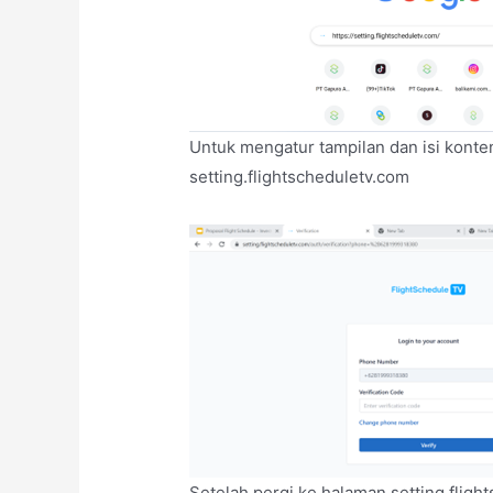
Untuk mengatur tampilan dan isi konte
setting.flightscheduletv.com
Setelah pergi ke halaman setting.fligh